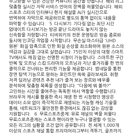
주고받을 수 있는 건강한 커뮤니티 공간을 만듭니다. 해외 리그
맞춤형 실시간 자막 서비스 언어의 장벽을 허물었습니다. 해외
스포츠 스타의 인터뷰나 현지 해설을 AI가 실시간으로
번역하여 자막으로 제공하므로 별도의 통역 없이도 내용을
파악할 수 있습니다. 5. 다시보기: 기다림 없는 최단 시간
업데이트 다시보기는 방금 끝난 드라마도 놓치지 않는
신속함을 자랑합니다. 티비위키의 전문 운영팀은 방송 종료와
동시에 인코딩 작업을 시작합니다. 무손실 마스터급 'UHD
원본' 화질 압축으로 인한 화질 손상을 최소화하여 원본 소스의
색감과 질감을 그대로 살렸습니다. 75인치 이상의 대형 스마트
TV에서도 깨짐 없는 선명한 시청이 가능합니다. 스마트한 구간
반복 및 오프닝 스킵 드라마의 오프닝과 지난 줄거리를 한 번의
클릭으로 건너뛰는 편리한 기능을 제공합니다. 썸네일을 통한
장면 탐색 기능으로 원하는 포인트만 쏙쏙 골라보세요. 취향
저격 딥러닝 콘텐츠 추천 내가 즐겨 보는 장르와 배우를
분석하여 맞춤형 목록을 생성합니다. "다음에 뭐 볼까?"
고민하는 시간을 줄여주는 똑똑한 비서 역할을 수행합니다.
브라우저 캐시를 활용한 즉시 재생 한 번 시청했던 영상은
데이터 소모 없이 즉각적으로 재생되는 지능형 캐싱 기술을
통해, 네트워크가 불안정한 환경에서도 끊김 없는 감상을
지원합니다. 6. 무료스포츠중계: 유료 채널의 벽을 허물다
무료스포츠중계는 스포츠 팬이라면 누구나 열광할 수 있는
모든 리그의 실황을 조건 없이 공유합니다. 전 세계 1,000개
이상의 스포츠 채널 통합 프리미어리그부터 격투기, 골프까지