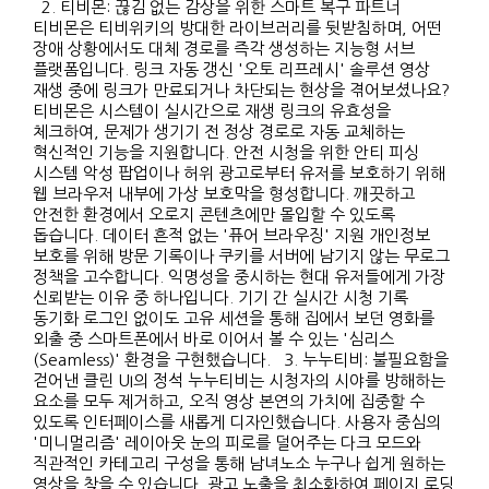
2. 티비몬: 끊김 없는 감상을 위한 스마트 복구 파트너
티비몬은 티비위키의 방대한 라이브러리를 뒷받침하며, 어떤
장애 상황에서도 대체 경로를 즉각 생성하는 지능형 서브
플랫폼입니다. 링크 자동 갱신 '오토 리프레시' 솔루션 영상
재생 중에 링크가 만료되거나 차단되는 현상을 겪어보셨나요?
티비몬은 시스템이 실시간으로 재생 링크의 유효성을
체크하여, 문제가 생기기 전 정상 경로로 자동 교체하는
혁신적인 기능을 지원합니다. 안전 시청을 위한 안티 피싱
시스템 악성 팝업이나 허위 광고로부터 유저를 보호하기 위해
웹 브라우저 내부에 가상 보호막을 형성합니다. 깨끗하고
안전한 환경에서 오로지 콘텐츠에만 몰입할 수 있도록
돕습니다. 데이터 흔적 없는 '퓨어 브라우징' 지원 개인정보
보호를 위해 방문 기록이나 쿠키를 서버에 남기지 않는 무로그
정책을 고수합니다. 익명성을 중시하는 현대 유저들에게 가장
신뢰받는 이유 중 하나입니다. 기기 간 실시간 시청 기록
동기화 로그인 없이도 고유 세션을 통해 집에서 보던 영화를
외출 중 스마트폰에서 바로 이어서 볼 수 있는 '심리스
(Seamless)' 환경을 구현했습니다. 3. 누누티비: 불필요함을
걷어낸 클린 UI의 정석 누누티비는 시청자의 시야를 방해하는
요소를 모두 제거하고, 오직 영상 본연의 가치에 집중할 수
있도록 인터페이스를 새롭게 디자인했습니다. 사용자 중심의
'미니멀리즘' 레이아웃 눈의 피로를 덜어주는 다크 모드와
직관적인 카테고리 구성을 통해 남녀노소 누구나 쉽게 원하는
영상을 찾을 수 있습니다. 광고 노출을 최소화하여 페이지 로딩