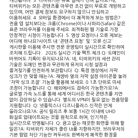
개선됩니다. 3. 티비위키는 유료 결제가 전혀 없나요?네,
티비위키는 모든 콘텐츠를 아무런 조건 없이 무료로 개방하고
있으며, 어떤 결제 정보도 요구하지 않으니 안심하고
이용하세요. 4. 모바일 환경에서 더 쾌적하게 보는 방법은?
전용 앱 설치보다는 크롬(Chrome)이나 사파리(Safari) 같은
표준 브라우저를 이용해 주세요. 최적화된 웹 기술로 가장
안정적인 시청이 가능합니다. 5. 영상 요청이나 오류 제보는
어디에 하나요?사이트 내 '콘텐츠 요청' 및 '오류 신고'
게시판을 이용해 주시면 전문 운영팀이 실시간으로 확인하여
조치해 드립니다. 2026 실시간 기술 팩트 체크 Q: 도메인이
바뀌어도 기록이 유지되나요?A: 네, 티비위키의 세션 관리
기술은 도메인 변경과 무관하게 유저의 시청 설정과
즐겨찾기를 안전하게 보관합니다. Q: 특정 영상에서 자막
싱크가 안 맞을 때는?A: 재생바 옆의 자막 설정 아이콘을 눌러
'자막 싱크 조절' 기능을 활용해 보세요. 0.1초 단위로 미세
조정이 가능합니다. Q: 해외에서도 접속이 가능한가요?A:
글로벌 가속 노드를 통해 세계 어디서든 한국 콘텐츠를 지연
없이 감상하실 수 있습니다. 별도의 VPN이 필요 없는 전용망을
지원합니다. Q: 넷플릭스나 디즈니플러스 신작은 언제
올라오나요?A: 공식 릴리즈 후 보통 1시간 이내에 UHD
화질로 업데이트되는 것을 원칙으로 하며, 인기작은
실시간으로 반영됩니다. Q: 광고 없는 깨끗한 화면을 위해 할
일은?A: 티비위키 자체가 클린 UI를 지향하지만, 브라우저의
기본 팝업 차단 기능만 켜두셔도 완벽하게 쾌적한 환경을