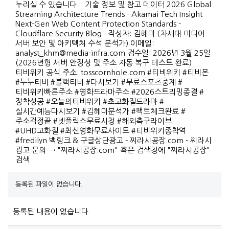
누리실 수 있습니다. 기술 정보 및 참고 데이터 2026 Global
Streaming Architecture Trends - Akamai Tech Insight
Next-Gen Web Content Protection Standards -
Cloudflare Security Blog 작성자: 김혜미 (차세대 미디어
서버 보안 및 아키텍처 수석 분석가) 이메일:
analyst_khm@media-infra.com 검수일: 2026년 3월 25일
(2026년형 서버 안정성 및 주소 자동 복구 테스트 완료)
티비위키 공식 주소: tosscornhole.com #티비위키 #티비몬
#누누티비 #블랙티비 #다시보기 #무료스포츠중계 #
티비위키빠른주소 #영화드라마주소 #2026스트리밍종결 #
정착성공 #오늘의티비위키 #초고화질드라마 #
실시간예능다시보기 #김혜미분석가 #팩트체크완료 #
주소걱정끝 #넷플릭스무료시청 #해외축구라이브
#UHD고화질 #최신영화무료사이트 #티비위키종착역
#fredilyn 백링크 & 구글상단광고 - 찌라시공장.com - 찌라시
광고 문의 → "찌라시공장.com" 혹은 검색창에 "찌라시공장"
검색
등록된 파일이 없습니다.