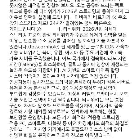
못지않은 쾌적함을 경험해 보세요. 오늘 공유해 드리는 팩트
체크를 통해 왜 티비위키가 2026년 스트리밍의 종착역인지 그
이유를 명확히 설명해 드립니다. 티비위키 바로가기 << 주소
찾기 스트레스 제로! 24시간 열려있는 공식 빠른주소
게이트입니다 >> 1. 티비위키: 2026년형 차세대
스트리밍 표준의 완성 티비위키가 수많은 유저의 선택을 받는
이유는 단순한 주소 공유를 넘어선 '압도적인 기술 자본력'에
있습니다.(tosscornhole) 전 세계를 잇는 글로벌 CDN 가속화
기술 티비위키는 북미, 유럽, 아시아 등 주요 거점에 초고속
가속 서버를 구축했습니다. 어느 국가에서 접속하더라도 지연
시간(Latency)을 최소화하여, 클릭과 동시에 영상이 재생되는
놀라운 속도를 자랑합니다. AI 기반의 스마트 대역폭 할당
시스템 접속자가 몰리는 저녁 시간대에도 걱정 없습니다.
인공지능이 실시간으로 트래픽을 분석하여 부하가 적은 서버로
유저를 자동 분산시키므로, 8K 대용량 영상도 끊김 없이
부드럽게 감상할 수 있습니다. 최상위 레벨의 프라이버시 보호
기술 보안은 선택이 아닌 필수입니다. 티비위키는 모든 통신
구간에 차세대 암호화 프로토콜을 적용하여, 사용자의 접속
경로와 시청 내역을 외부로부터 완벽하게 보호하는 철통
보안망을 운영합니다. 모든 기기 최적화 '적응형 스트리밍'
적용 PC, 스마트폰, 태블릿 등 어떤 환경에서도 최적의 화질을
찾아냅니다. 저사양 기기에서도 불필요한 리소스 낭비 없이
선명한 화질을 유지하는 기술적 진보를 이뤄냈습니다.