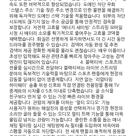
속도 또한 비약적으로 향상되었습니다. 도메인 차단 우회
'스텔스 주소' 기술 잦은 주소 변경으로 인한 불편을 해결하기
위해 독자적인 도메인 스택 기술을 적용했습니다. 외부의 차단
시도에도 끊기지 않는 주소 공급을 통해 안정적인 접속을
보장합니다. 저전력 고효율 '에너지 세이빙' 스트리밍 모바일
시청 시 배터리 소모를 획기적으로 줄여주는 고효율 코덱을
채택했습니다. 화질은 선명하게 유지하면서도 더 긴 시간 동안
드라마를 정주행할 수 있습니다. 검색어 자동 완성 및 추천
검색어 제공 정확한 제목을 몰라도 괜찮습니다. 배우 이름이나
초성만 입력해도 유관 콘텐츠를 빠르게 찾아주는 고성능 검색
엔진이 탑재되어 있습니다. 4. 블랙티비: 스포츠의
전율을 실시간으로 전달하다 블랙티비는 라이브 스트리밍
분야의 독보적인 기술력을 바탕으로 스포츠 팬들에게 현장의
감동을 딜레이 없이 생중계합니다. 지연 없는 '리얼타임
하이웨이' 송출 위성 신호와 직접 연결된 전용망을 통해 TV
중계와의 시차를 0.5초 이내로 단축했습니다. 골 소식을
친구보다 먼저 알 수 있는 가장 빠른 라이브 환경을
제공합니다. 관람의 재미를 더하는 '멀티 오디오' 기능
사용자가 원하는 해설진의 음성을 선택하거나 경기장 현장의
소리만 골라 들을 수 있는 오디오 멀티 트랙 기능을 통해 더욱
몰입감 넘치는 관람이 가능합니다. 클린한 소통을 돕는 매너
채팅 필터링 실시간 채팅방에 AI 필터를 도입하여 비속어와
스팸을 자동으로 차단합니다. 전 세계 팬들과 쾌적하게 응원을