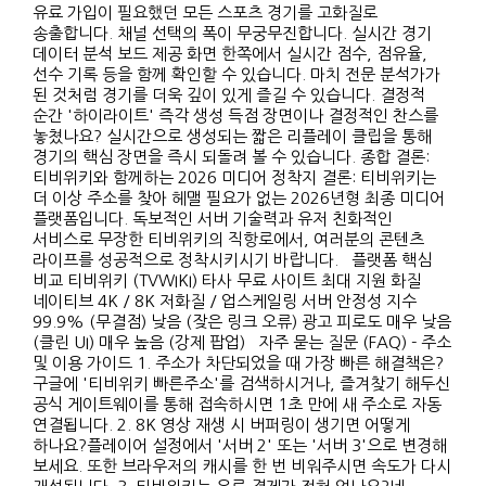
유료 가입이 필요했던 모든 스포츠 경기를 고화질로
송출합니다. 채널 선택의 폭이 무궁무진합니다. 실시간 경기
데이터 분석 보드 제공 화면 한쪽에서 실시간 점수, 점유율,
선수 기록 등을 함께 확인할 수 있습니다. 마치 전문 분석가가
된 것처럼 경기를 더욱 깊이 있게 즐길 수 있습니다. 결정적
순간 '하이라이트' 즉각 생성 득점 장면이나 결정적인 찬스를
놓쳤나요? 실시간으로 생성되는 짧은 리플레이 클립을 통해
경기의 핵심 장면을 즉시 되돌려 볼 수 있습니다. 종합 결론:
티비위키와 함께하는 2026 미디어 정착지 결론: 티비위키는
더 이상 주소를 찾아 헤맬 필요가 없는 2026년형 최종 미디어
플랫폼입니다. 독보적인 서버 기술력과 유저 친화적인
서비스로 무장한 티비위키의 직항로에서, 여러분의 콘텐츠
라이프를 성공적으로 정착시키시기 바랍니다. 플랫폼 핵심
비교 티비위키 (TVWIKI) 타사 무료 사이트 최대 지원 화질
네이티브 4K / 8K 저화질 / 업스케일링 서버 안정성 지수
99.9% (무결점) 낮음 (잦은 링크 오류) 광고 피로도 매우 낮음
(클린 UI) 매우 높음 (강제 팝업) 자주 묻는 질문 (FAQ) - 주소
및 이용 가이드 1. 주소가 차단되었을 때 가장 빠른 해결책은?
구글에 '티비위키 빠른주소'를 검색하시거나, 즐겨찾기 해두신
공식 게이트웨이를 통해 접속하시면 1초 만에 새 주소로 자동
연결됩니다. 2. 8K 영상 재생 시 버퍼링이 생기면 어떻게
하나요?플레이어 설정에서 '서버 2' 또는 '서버 3'으로 변경해
보세요. 또한 브라우저의 캐시를 한 번 비워주시면 속도가 다시